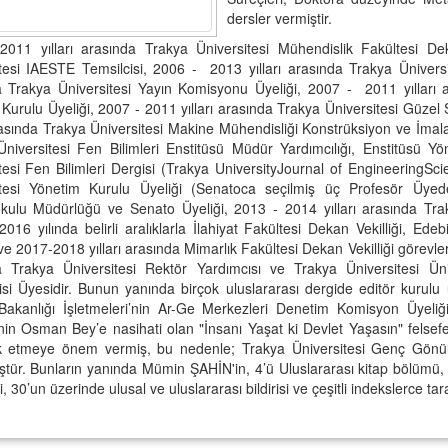
dersler vermiştir.
2011 yılları arasında Trakya Üniversitesi Mühendislik Fakültesi De
tesi IAESTE Temsilcisi, 2006 - 2013 yılları arasında Trakya Ünivers
 Trakya Üniversitesi Yayın Komisyonu Üyeliği, 2007 - 2011 yılları a
Kurulu Üyeliği, 2007 - 2011 yılları arasında Trakya Üniversitesi Güzel
arasında Trakya Üniversitesi Makine Mühendisliği Konstrüksiyon ve İmala
niversitesi Fen Bilimleri Enstitüsü Müdür Yardımcılığı, Enstitüsü Yö
tesi Fen Bilimleri Dergisi (Trakya UniversityJournal of EngineeringSci
itesi Yönetim Kurulu Üyeliği (Senatoca seçilmiş üç Profesör Üyede
kulu Müdürlüğü ve Senato Üyeliği, 2013 - 2014 yılları arasında Trak
 2016 yılında belirli aralıklarla İlahiyat Fakültesi Dekan Vekilliği, Ed
i ve 2017-2018 yılları arasında Mimarlık Fakültesi Dekan Vekilliği görevl
a Trakya Üniversitesi Rektör Yardımcısı ve Trakya Üniversitesi Ü
i Üyesidir. Bunun yanında birçok uluslararası dergide editör kurulu ü
Bakanlığı İşletmeleri’nin Ar-Ge Merkezleri Denetim Komisyon Üyeliği
nin Osman Bey’e nasihati olan "İnsanı Yaşat ki Devlet Yaşasın" fels
ik etmeye önem vermiş, bu nedenle; Trakya Üniversitesi Genç Gönül
tür. Bunların yanında Mümin ŞAHİN'in, 4’ü Uluslararası kitap bölümü, 4
, 30’un üzerinde ulusal ve uluslararası bildirisi ve çeşitli indekslerce t