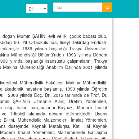
ta doğan Mümin ŞAHİN; evli ve iki çocuk babası olup,
kirdağ 50. Yıl Ortaokulu’nda, liseyi Tekirdağ Endüstri
lamıştır. 1989 yılında başladığı Trakya Üniversitesi
Makina Mühendisliği Bölümü’nden 1993 yılında Dönem
993 yılında başladığı lisansüstü çalışmalarını Trakya
üsü Makina Mühendisliği Anabilim Dalı'nda 2001 yılında
iversitesi Mühendislik Fakültesi Makina Mühendisliği
ile akademik hayatına başlamış, 1999 yılında Öğretim
Dr., 2006 yılında Doç. Dr., 2012 tarihinde de Prof. Dr.
Mümin ŞAHİN'in Uzmanlık Alanı; Üretim Yöntemleri,
ı olup halen çalışmalarını Kaynak, Modern İmalat
ve Triboloji alanında devam ettirmektedir. Lisans
Bilimi, Mühendislik Malzemeleri, İmalat Yöntemleri,
ans düzeyinde Kaynak Metalurjisi, Katı Hal Kaynak
, Modern İmalat Yöntemleri, Malzemelerde Katılaşma
aller ve Alaşımlarda Faz Dönüşümleri, Tribology gibi