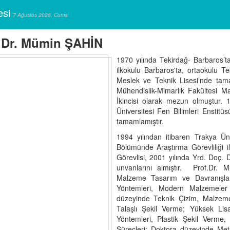
esi
7 Ağustos 2026, Cuma
.Dr. Mümin ŞAHİN
1970 yılında Tekirdağ- Barbaros’
ilkokulu Barbaros'ta, ortaokulu Te
Meslek ve Teknik Lisesi’nde tamam
Mühendislik-Mimarlık Fakültesi 
İkincisi olarak mezun olmuştur. 1
Üniversitesi Fen Bilimleri Enstit
tamamlamıştır.
1994 yılından itibaren Trakya Ün
Bölümünde Araştırma Görevliliği 
Görevlisi, 2001 yılında Yrd. Doç. 
unvanlarını almıştır. Prof.Dr. 
Malzeme Tasarım ve Davranışlar
Yöntemleri, Modern Malzemeler 
düzeyinde Teknik Çizim, Malzeme 
Talaşlı Şekil Verme; Yüksek Lis
Yöntemleri, Plastik Şekil Verme
Süreçleri; Doktora düzeyinde Met