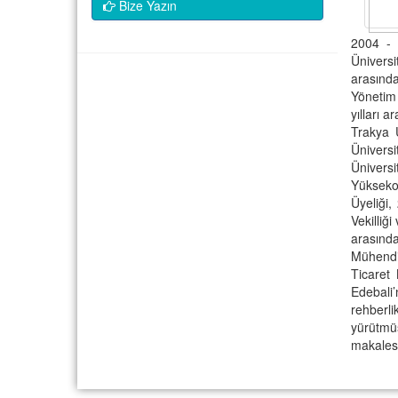
Bize Yazın
2004 - 
Üniversi
arasında
Yönetim 
yılları 
Trakya Ü
Üniversi
Ünivers
Yükseko
Üyeliği,
Vekilliğ
arasınd
Mühendis
Ticaret 
Edebali’
rehberl
yürütmüş
makalesi