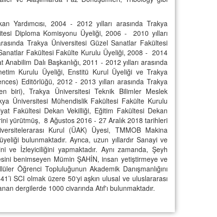
kan Yardımcısı, 2004 - 2012 yılları arasında Trakya
itesi Diploma Komisyonu Üyeliği, 2006 - 2010 yılları
rasında Trakya Üniversitesi Güzel Sanatlar Fakültesi
 Sanatlar Fakültesi Fakülte Kurulu Üyeliği, 2008 - 2014
t Anabilim Dalı Başkanlığı, 2011 - 2012 yılları arasında
netim Kurulu Üyeliği, Enstitü Kurul Üyeliği ve Trakya
ences) Editörlüğü, 2012 - 2013 yılları arasında Trakya
n biri), Trakya Üniversitesi Teknik Bilimler Meslek
ya Üniversitesi Mühendislik Fakültesi Fakülte Kurulu
ebiyat Fakültesi Dekan Vekilliği, Eğitim Fakültesi Dekan
erini yürütmüş, 8 Ağustos 2016 - 27 Aralık 2018 tarihleri
niversitelerarası Kurul (ÜAK) Üyesi, TMMOB Makina
yeliği bulunmaktadır. Ayrıca, uzun yıllardır Sanayi ve
ni ve İzleyiciliğini yapmaktadır. Aynı zamanda, Şeyh
efesini benimseyen Mümin ŞAHİN, insan yetiştirmeye ve
lüler Öğrenci Topluluğunun Akademik Danışmanlığını
1’i SCI olmak üzere 50‘yi aşkın ulusal ve uluslararası
aranan dergilerde 1000 civarında Atıf'ı bulunmaktadır.