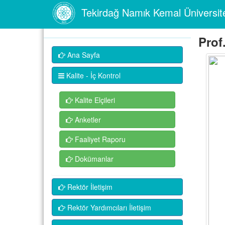
Tekirdağ Namık Kemal Üniversit
Prof
Ana Sayfa
Kalite - İç Kontrol
Kalite Elçileri
Anketler
Faaliyet Raporu
Dokümanlar
Rektör İletişim
Rektör Yardımcıları İletişim